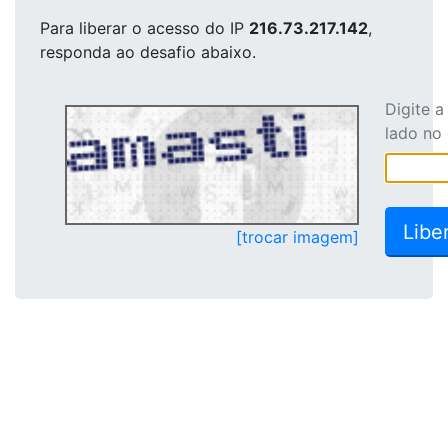
Para liberar o acesso
do IP
216.73.217.142
,
responda ao desafio abaixo.
Digite 
lado no
[trocar imagem]