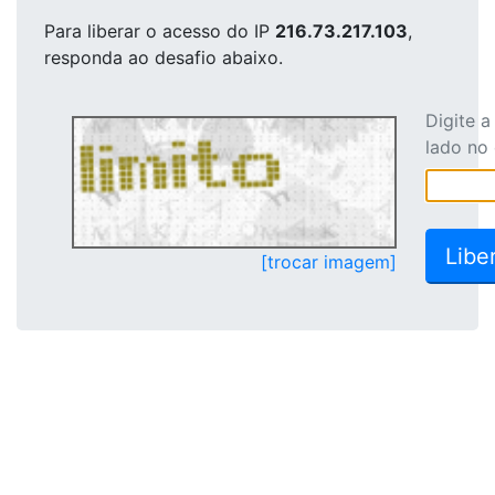
Para liberar o acesso
do IP
216.73.217.103
,
responda ao desafio abaixo.
Digite 
lado no
[trocar imagem]