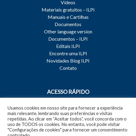
Vídeos
Materiais gratuitos – ILPI
Manuais e Cartilhas
Documentos
Other language version
Documentos – ILPI
Editais ILPI
Encontre uma ILPI
Novidades Blog ILPI
Contato
ACESSO RÁPIDO
Capacitações e Treinamentos
Usamos cookies em nosso site para fornecer a experiência
Qualidade do Cuidado
mais relevante, lembrando suas preferências e visitas
Qualidade da Gestão
repetidas. Ao clicar em “Aceitar todos”, você concorda com o
Pesquisas e Diagnósticos
uso de TODOS os cookies. No entanto, você pode visitar
"Configurações de cookies" para fornecer um consentimento
controlado.