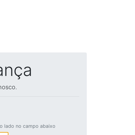
ança
nosco.
ao lado no campo abaixo