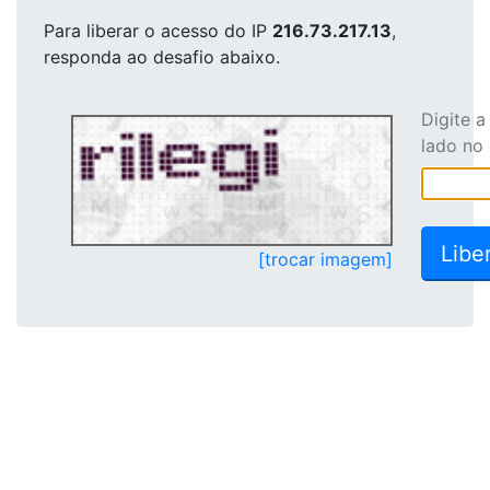
Para liberar o acesso
do IP
216.73.217.13
,
responda ao desafio abaixo.
Digite 
lado no
[trocar imagem]