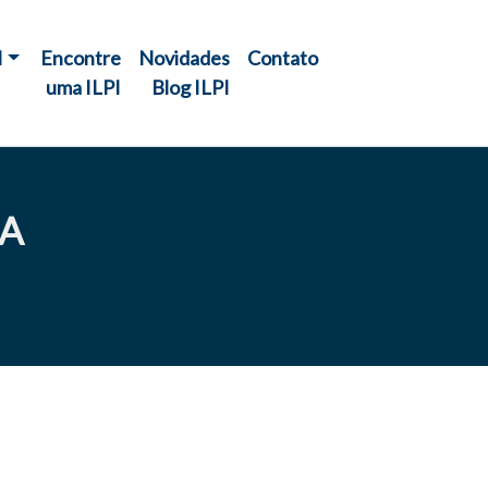
I
Encontre
Novidades
Contato
uma ILPI
Blog ILPI
GA