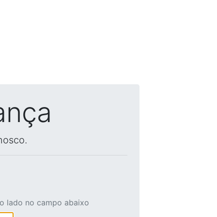
ança
nosco.
ao lado no campo abaixo