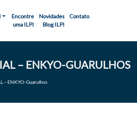
I
Encontre
Novidades
Contato
uma ILPI
Blog ILPI
CIAL – ENKYO-GUARULHOS
L – ENKYO-Guarulhos